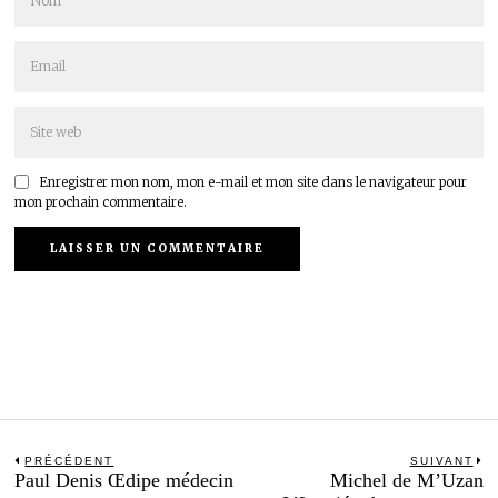
Enregistrer mon nom, mon e-mail et mon site dans le navigateur pour
mon prochain commentaire.
Navigation
PRÉCÉDENT
SUIVANT
Previous
N
Paul Denis Œdipe médecin
Michel de M’Uzan
de
post:
po