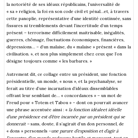
la notoriété de ses idéaux républicains, l’universalité de
« sa » religion, la foi en son code civil et pénal…et, à travers
cette panoplie, représentative d’une identité continuée, sans
fissures ni tremblements devant l’incertitude d’un temps
présent – terrorisme difficilement maitrisable, inégalités,
guerres, chômage, fluctuations économiques, financières,
dépressions… – d’un malaise, du « malaise » présent « dans la
civilisation. », et non plus simplement chez ceux que l’on
désigne toujours comme « les barbares. »
Autrement dit, ce collage entre un président, une fonction
présidentielle, un monde, « nous », et la psychanalyse, se
ferait au titre d’une incarnation d’idéaux dissemblables
offrant leur semblant de… « concordances » – un mot de
Freud pour « Totem et Tabou » – dont on pourrait avancer
une phrase accentuée ainsi : «
la fonction idéaleet idéelle
d’une présidence est d’être incarnée par un président qui se
donnerait –
sans, doute, il s’agirait d’un don personnel, de
« dons » personnels –
une parure d’exposition et d’agir à
l’encontre d’un monde redevenu hostile et menaçant, tout en