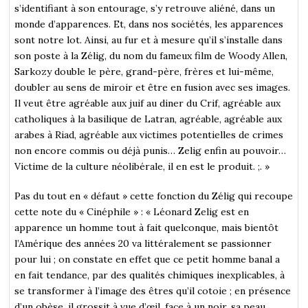
s’identifiant à son entourage, s’y retrouve aliéné, dans un
monde d’apparences. Et, dans nos sociétés, les apparences
sont notre lot. Ainsi, au fur et à mesure qu’il s’installe dans
son poste à la Zélig, du nom du fameux film de Woody Allen,
Sarkozy double le père, grand-père, frères et lui-même,
doubler au sens de miroir et être en fusion avec ses images.
Il veut être agréable aux juif au diner du Crif, agréable aux
catholiques à la basilique de Latran, agréable, agréable aux
arabes à Riad, agréable aux victimes potentielles de crimes
non encore commis ou déjà punis… Zelig enfin au pouvoir…
Victime de la culture néolibérale, il en est le produit. ;. »
Pas du tout en « défaut » cette fonction du Zélig qui recoupe
cette note du « Cinéphile » : « Léonard Zelig est en
apparence un homme tout à fait quelconque, mais bientôt
l’Amérique des années 20 va littéralement se passionner
pour lui ; on constate en effet que ce petit homme banal a
en fait tendance, par des qualités chimiques inexplicables, à
se transformer à l’image des êtres qu’il cotoie ; en présence
d’un obèse, il grossit à vue d’œil, face à un noir, sa peau