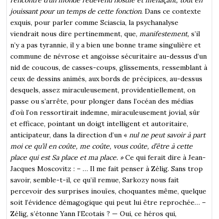
jouissant pour un temps de cette fonction
. Dans ce contexte
exquis, pour parler comme Sciascia, la psychanalyse
viendrait nous dire pertinemment, que,
manifestement,
s’il
n’y a pas tyrannie, il y a bien une bonne trame singulière et
commune de névrose et angoisse sécuritaire au-dessus d’un
nid de coucous, de casses-coups, glissements, ressemblant à
ceux de dessins animés, aux bords de précipices, au-dessus
desquels, assez miraculeusement, providentiellement, on
passe ou s’arrête, pour plonger dans l’océan des médias
d’où l’on ressortirait indemne, miraculeusement jovial, sûr
et efficace, pointant un doigt intelligent et autoritaire,
anticipateur, dans la direction d’un «
nul ne peut savoir à part
moi ce qu’il en coûte, me coûte, vous coûte, d’être à cette
place qui est Sa place et ma place. »
Ce qui ferait dire à Jean-
Jacques Moscovitz : – … Il me fait penser à Zélig. Sans trop
savoir, semble-t-il, ce qu’il remue, Sarkozy nous fait
percevoir des surprises inouïes, choquantes même, quelque
soit l’évidence démagogique qui peut lui être reprochée… –
Zélig, s’étonne Yann l’Ecotais ? — Oui, ce héros qui,