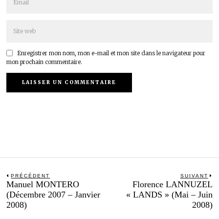
Enregistrer mon nom, mon e-mail et mon site dans le navigateur pour
mon prochain commentaire.
Navigation
PRÉCÉDENT
SUIVANT
Previous
N
Manuel MONTERO
Florence LANNUZEL
de
post:
po
(Décembre 2007 – Janvier
« LANDS » (Mai – Juin
l’article
2008)
2008)