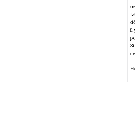
oe
Le
dé
il
pe
Si
se
H