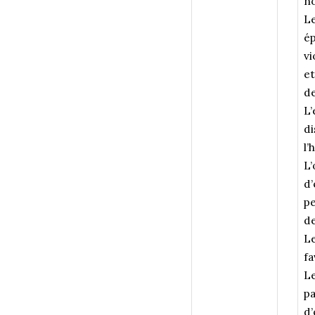
no
Le
ép
vi
et
de
L’
di
l’
L’
d’
pe
de
Le
fa
Le
pa
d’