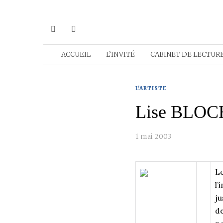
ACCUEIL
L’INVITÉ
CABINET DE LECTUR
L'ARTISTE
Lise BLOCH
1 mai 2003
Le
l’
ju
de