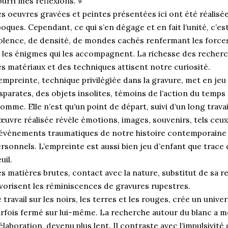
urri mes réflexions. »
s oeuvres gravées et peintes présentées ici ont été réalisée
oques. Cependant, ce qui s’en dégage et en fait l’unité, c’e
olence, de densité, de mondes cachés renfermant les forces 
 les énigmes qui les accompagnent. La richesse des recherch
s matériaux et des techniques attisent notre curiosité.
empreinte, technique privilégiée dans la gravure, met en je
sparates, des objets insolites, témoins de l’action du temps
homme. Elle n’est qu’un point de départ, suivi d’un long trav
œuvre réalisée révèle émotions, images, souvenirs, tels ceux
événements traumatiques de notre histoire contemporaine 
rsonnels. L’empreinte est aussi bien jeu d’enfant que trace
uil.
s matières brutes, contact avec la nature, substitut de sa r
vorisent les réminiscences de gravures rupestres.
 travail sur les noirs, les terres et les rouges, crée un univ
rfois fermé sur lui-même. La recherche autour du blanc a m
élaboration, devenu plus lent. Il contraste avec l’impulsivité