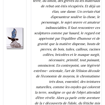
terre, du limon, des grèves ou les matériaux
de rebut ont étés récupérés. Et déjà un
élan, une danse. Un certain état
d’apesanteur soulève la chose, le
personnage, le sujet œuvre et amateur
indissociables. Il faut rencontrer ces
sculptures comme par hasard, le regard est
apprivoisé par l’équilibre d’humour et de
gravité que la matière dispense, bouts de
pierres, de bois, tuiles, cailloux, racines
collées, bricolées et le masque surgit,
nécessaire, primitif, tout puissant,
omniscient. En contrepoint, une légèreté
extrême- orientale, l’art de l’élision découle
de l’économie de moyens, le chromatisme
très doux, essentiel, des teintures
naturelles, comme les oxydes qui colorent
la terre, souligne ce qui de l’objet attendait
d’être révèle. Alors ça parle cette aventure
de la r découverts de l’idole, du fétiche mis