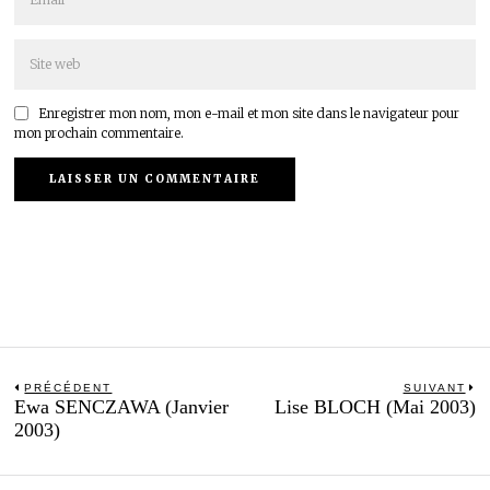
Enregistrer mon nom, mon e-mail et mon site dans le navigateur pour
mon prochain commentaire.
Navigation
PRÉCÉDENT
SUIVANT
Previous
N
Ewa SENCZAWA (Janvier
Lise BLOCH (Mai 2003)
de
post:
po
2003)
l’article