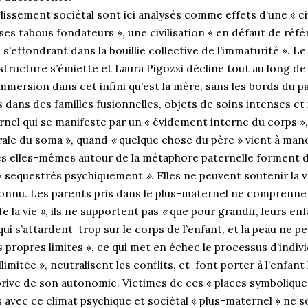
issement sociétal sont ici analysés comme effets d’une «
ci
ses tabous fondateurs », une civilisation «
en défaut de réfé
s’effondrant dans la bouillie collective de l’immaturité
». Le
 structure s’émiette et Laura Pigozzi décline tout au long d
immersion dans cet infini qu’est la mère, sans les bords du 
 dans des familles fusionnelles, objets de soins intenses et
nel qui se manifeste par un « évidement interne du corps »
urale du soma », quand
«
quelque chose du père » vient à man
es elles-mêmes autour de la métaphore paternelle forment d
, « sequestrés psychiquement
»
. Elles ne peuvent soutenir la v
nconnu. Les parents pris dans le plus-maternel ne comprenne
e la vie
»,
ils ne supportent pas
«
que pour grandir, leurs enf
ui s’attardent trop sur le corps de l’enfant, et la peau ne p
propres limites », ce qui met en échec le processus d’indiv
limitée », neutralisent les conflits, et font porter à l’enfant 
prive de son autonomie. Victimes de ces « places symbolique
 avec ce climat psychique et sociétal « plus-maternel » ne 