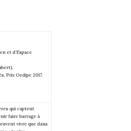
en et d’Espace
abert).
ès, Prix Oedipe 2017.
ères qui captent
nir faire barrage à
peuvent vivre que dans