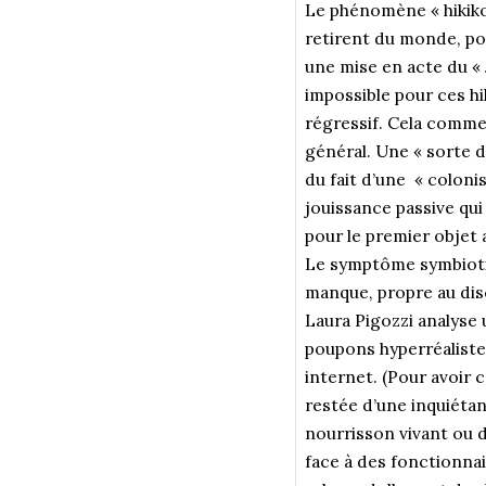
Le phénomène « hikiko
retirent du monde, pou
une mise en acte du « 
impossible pour ces hi
régressif. Cela commen
général. Une « sorte d
du fait d’une «
colonis
jouissance passive qu
pour le premier objet
Le symptôme symbiotiqu
manque, propre au di
Laura Pigozzi analyse
poupons hyperréaliste,
internet. (Pour avoir 
restée d’une inquiétant
nourrisson vivant ou d
face à des fonctionnair