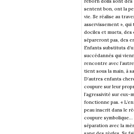
reborn dolls sont des 
sentent bon, ont la pe
vie. Se réalise au tra
asservissement », qui 
dociles et muets, des 
sépareront pas, des e
Enfants substituts d’u
succédannés qui vienn
rencontre avec l’autre
tient sous la main, à s
D’autres enfants cherc
coupure sur leur prop
l’agressivité sur eux-
fonctionne pas. « L’enf
peau inscrit dans le ré
coupure symbolique… qu
séparation avec la mèr
sang des règles. Se fai