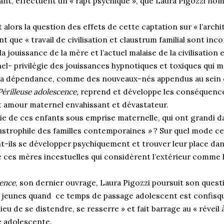
ant, effectuent un « rapt psychique », que Laura Pigozzi no
t alors la question des effets de cette captation sur «
l’arch
ant que «
travail de civilisation et claustrum familial sont inc
 la jouissance de la mère et l’actuel malaise de la civilisation e
l- privilégie des jouissances hypnotiques et toxiques qui m
 la dépendance, comme des nouveaux-nés appendus au sein ca
 Périlleuse adolescence,
reprend et développe les conséquences
 amour maternel envahissant et dévastateur.
vie de ces enfants sous emprise maternelle, qui ont grandi d
ustrophile des familles contemporaines
»
? Sur quel mode ce
-ils se développer psychiquement et trouver leur place dans
e ces mères incestuelles qui considèrent l’extérieur comme ho
cence
, son dernier ouvrage, Laura Pigozzi poursuit son ques
s jeunes quand ce temps de passage adolescent est confisqué
ieu de se distendre, se resserre » et fait barrage au « réveil à
e adolescente.