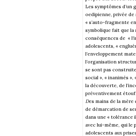
Les symptômes d’un gl
oedipienne, privée de 
« s’auto-fragmente en 
symbolique fait que la
conséquences de «
l’
adolescents, « englués
l’enveloppement mater
l’organisation struct
se sont pas construit
social », « inanimés »
la découverte, de l’i
préventivement étouff
D
es mains de la mère q
de démarcation de ses 
dans une « tolérance il
avec lui-même, qui le 
adolescents aux prises