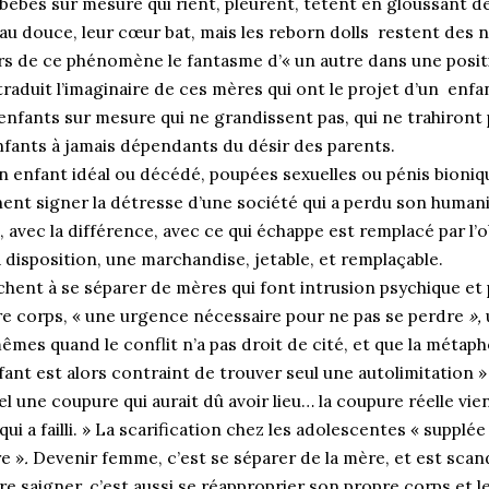
bébés sur mesure qui rient, pleurent, têtent en gloussant de p
au douce, leur cœur bat, mais les reborn dolls restent des 
vers de ce phénomène le fantasme d’«
un autre dans une posit
traduit l’imaginaire de ces mères qui ont le projet d’un enfa
enfants sur mesure qui ne grandissent pas, qui ne trahiront 
nfants à jamais dépendants du désir des parents.
n enfant idéal ou décédé, poupées sexuelles ou pénis bioni
ent signer la détresse d’une société qui a perdu son humani
, avec la différence, avec ce qui échappe est remplacé par l’o
a disposition, une marchandise, jetable, et remplaçable.
hent à se séparer de mères qui font intrusion psychique et 
re corps, « une urgence nécessaire pour ne pas se perdre
»,
mêmes quand le conflit n’a pas droit de cité, et que la métap
ant est alors contraint de trouver seul une autolimitation » e
el une coupure qui aurait dû avoir lieu… la coupure réelle vient
i a failli. » La scarification chez les adolescentes « supplée
e »
.
Devenir femme, c’est se séparer de la mère, et est scand
re saigner, c’est aussi se réapproprier son propre corps et le