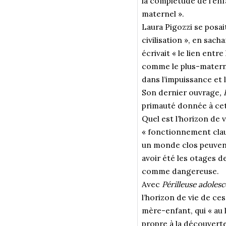
la complétude de l’enf
maternel ».
Laura Pigozzi se posai
civilisation », en sach
écrivait « le lien entre
comme le plus-materne
dans l’impuissance et
Son dernier ouvrage
,
primauté donnée à cet
Quel est l’horizon de 
« fonctionnement cla
un monde clos peuvent
avoir été les otages d
comme dangereuse.
Avec
Périlleuse adoles
l’horizon de vie de ce
mère-enfant, qui « au l
propre à la découvert