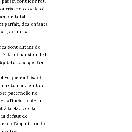
laisir, font leur rot,
nourrissons dociles à
ion de total
nt parfait, des enfants
pas, qui ne se
ques sont autant de
té. La dimension de la
bjet-fétiche que l’on
physique en faisant
un retournement de
hore paternelle ne
t « l’incision de la
 à la place de la
 au défaut de
é par l’apparition du
 maîtriser.