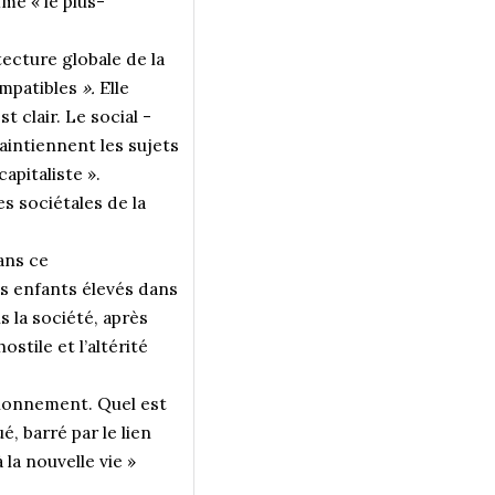
mme «
le plus-
itecture globale de la
ompatibles
».
Elle
st clair. Le social -
aintiennent les sujets
pitaliste ».
 sociétales de la
ans ce
s enfants élevés dans
 la société, après
stile et l’altérité
tionnement. Quel est
, barré par le lien
 la nouvelle vie
»