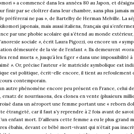
mori » a commencé dans les années 80 au Japon, et désigne
r finir par se cloîtrer dans leur chambre, sans plus jamais 
Je préfèrerai ne pas », de Bartelby de Herman Melville. La s
kikomori japonais, mais aussi italiens, français qui s’enfer
ce par une phobie scolaire qui s’étend au monde extérieur, a
’anorexie sociale
»,
écrit Laura Pigozzi, ou encore un
«
symp
ation démesurée de la vie de l’enfant
».
Ils demeurent
«
vora
i les rend muets
»,
jusqu’à les figer
«
dans une impossibilité à 
 aimé
».
Or, précise l’auteur
«
le matricide symbolique est ind
e est politique, écrit-elle encore, il tient au refoulement d
scours contemporain.
 un autre phénomène encore peu présent en France, celui de
 ersatz de nourrissons, des clones en vente (plusieurs millie
croisé dans un aéroport une femme portant une « reborn doll
e étrangeté, car il faut s’y reprendre à 2 fois avant de savoir 
’un enfant mort. D’ailleurs cette femme a eu le plus grand m
es ébahis, devant ce bébé mort-vivant qui n’était pas inscrit 