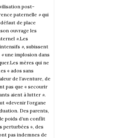
vilisation post-
rence paternelle
»
qui
 défaut de place
e son ouvrage les
paternel
».
Les
 intensifs
»,
subissent
,
«
une implosion dans
quer.Les mères qui ne
es « ados sans
aleur de l’aventure, de
nt pas que «
secourir
ants aient à lutter
».
eut «devenir l’organe
iduation. Des parents,
le poids d’un conflit
s perturbées », des
sont pas indemnes de