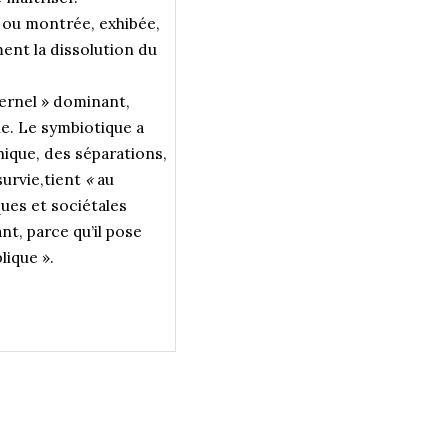
, ou montrée, exhibée,
ent la dissolution du
ternel » dominant,
ue. Le symbiotique a
hique, des séparations,
survie,tient
«
au
ues et sociétales
nt, parce qu’il pose
lique ».