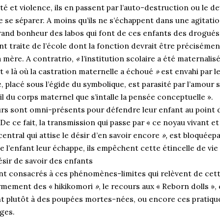
ité et violence, ils en passent par l’auto-destruction ou le 
 se séparer. A moins qu’ils ne s’échappent dans une agitati
rand bonheur des labos qui font de ces enfants des drogués
 traite de l’école dont la fonction devrait être précisémen
a mère. A contratrio,
«
l’institution scolaire a été maternalisé
t « là où la castration maternelle a échoué
»
est envahi par l
, placé sous l’égide du symbolique, est parasité par l’amour 
il du corps maternel que s’intalle la pensée conceptuelle ».
rs sont omni-présents pour défendre leur enfant au point 
 De ce fait, la transmission qui passe par « ce noyau vivant et
central qui attise le désir d’en savoir encore
»,
est bloquéepa
e l’enfant leur échappe, ils empêchent cette étincelle de vie
ésir de savoir des enfants
ont consacrés à ces phénomènes-limites qui relèvent de cett
fermement des «
hikikomori
»
, le recours aux « Reborn dolls
»,
t plutôt à des poupées mortes-nées, ou encore ces pratiques
ges.