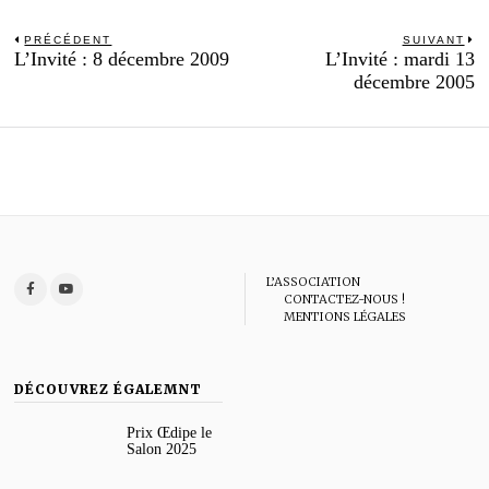
Navigation
PRÉCÉDENT
SUIVANT
Previous
N
L’Invité : 8 décembre 2009
L’Invité : mardi 13
de
post:
po
décembre 2005
l’article
L’ASSOCIATION
CONTACTEZ-NOUS !
MENTIONS LÉGALES
DÉCOUVREZ ÉGALEMNT
Prix Œdipe le
Salon 2025