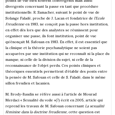
points de vue bien souvent convergents mais aussi
divergents concernant la passe en tant que procédure
institutionnelle. R. Samacher, suivant le point de vue de
Solange Faladé, proche de J. Lacan et fondatrice de
l’Ecole
Freudienne
en 1983, ne conçoit pas la passe hors institution,
en effet dès lors que des analystes se réunissent pour
organiser une passe, ils font institution, point de vue
qu’énonçait M. Safouan en 1983. En effet, il est essentiel que
la clinique et la théorie psychanalytique ne soient pas
accaparées par une institution qui ne reconnaît ni la place du
manque, ni celle de la division du sujet, ni celle de la
reconnaissance de l’objet perdu. Ces points cliniques et
théoriques essentiels permettent d’établir des ponts entre
la pensée de M. Safouan et celle de S. Faladé, dans le même
sillon freudien et lacanien.
M. Brody-Baudin se réfère aussi à l’article de Mourad
Merdaci « Sexualité du voile »(7) écrit en 2005, article qui
reprend les travaux de M. Safouan concernant
La sexualité
féminine dans la doctrine freudienne
, cette question est