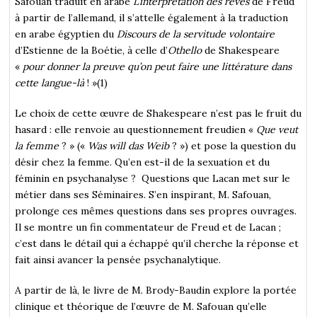
Safouan traduit en arabe
L’interprétation des rêves
de Freud
à partir de l’allemand, il s’attelle également à la traduction
en arabe égyptien du
Discours de la servitude volontaire
d’Estienne de la Boétie, à celle d’
Othello
de Shakespeare
«
pour donner la preuve qu’on peut faire une littérature dans
cette langue-là
! »(1)
Le choix de cette œuvre de Shakespeare n’est pas le fruit du
hasard : elle renvoie au questionnement freudien «
Que veut
la femme
? » («
Was will das Weib
? ») et pose la question du
désir chez la femme. Qu’en est-il de la sexuation et du
féminin en psychanalyse ? Questions que Lacan met sur le
métier dans ses Séminaires. S’en inspirant, M. Safouan,
prolonge ces mêmes questions dans ses propres ouvrages.
Il se montre un fin commentateur de Freud et de Lacan ;
c’est dans le détail qui a échappé qu’il cherche la réponse et
fait ainsi avancer la pensée psychanalytique.
A partir de là, le livre de M. Brody-Baudin explore la portée
clinique et théorique de l’œuvre de M. Safouan qu’elle