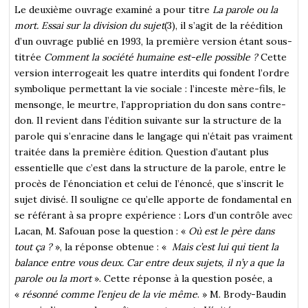
Le deuxième ouvrage examiné a pour titre
La parole ou la
mort. Essai sur la division du sujet
(3), il s’agit de la réédition
d’un ouvrage publié en 1993, la première version étant sous-
titrée
Comment la société humaine est-elle possible ?
Cette
version interrogeait les quatre interdits qui fondent l’ordre
symbolique permettant la vie sociale : l’inceste mère-fils, le
mensonge, le meurtre, l’appropriation du don sans contre-
don. Il revient dans l’édition suivante sur la structure de la
parole qui s’enracine dans le langage qui n’était pas vraiment
traitée dans la première édition. Question d’autant plus
essentielle que c’est dans la structure de la parole, entre le
procès de l’énonciation et celui de l’énoncé, que s’inscrit le
sujet divisé. Il souligne ce qu’elle apporte de fondamental en
se référant à sa propre expérience : Lors d’un contrôle avec
Lacan, M. Safouan pose la question : «
Où est le père dans
tout ça ?
», la réponse obtenue : «
Mais c’est lui qui tient la
balance entre vous deux. Car entre deux sujets, il n’y a que la
parole ou la mort
». Cette réponse à la question posée, a
«
résonné comme l’enjeu de la vie même
. » M. Brody-Baudin