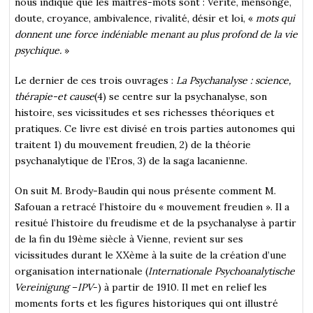
nous indique que les maîtres-mots sont : Vérité, mensonge,
doute, croyance, ambivalence, rivalité, désir et loi, «
mots qui
donnent une force indéniable menant au plus profond de la vie
psychique.
»
Le dernier de ces trois ouvrages :
La Psychanalyse : science,
thérapie-et cause
(4) se centre sur la psychanalyse, son
histoire, ses vicissitudes et ses richesses théoriques et
pratiques. Ce livre est divisé en trois parties autonomes qui
traitent 1) du mouvement freudien, 2) de la théorie
psychanalytique de l’Eros, 3) de la saga lacanienne.
On suit M. Brody-Baudin qui nous présente comment M.
Safouan a retracé l’histoire du « mouvement freudien ». Il a
resitué l’histoire du freudisme et de la psychanalyse à partir
de la fin du 19ème siècle à Vienne, revient sur ses
vicissitudes durant le XXème à la suite de la création d’une
organisation internationale (
Internationale Psychoanalytische
Vereinigung
–
IPV
-) à partir de 1910. Il met en relief les
moments forts et les figures historiques qui ont illustré