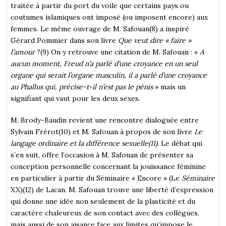
traitée à partir du port du voile que certains pays ou
coutumes islamiques ont imposé (ou imposent encore) aux
femmes. Le même ouvrage de M. Safouan(8) a inspiré
Gérard Pommier dans son livre
Que veut dire « faire »
l’amour
?(9) On y retrouve une citation de M. Safouan : «
A
aucun moment, Freud n’a parlé d’une croyance en un seul
organe qui serait l’organe masculin, il a parlé d’une croyance
au Phallus qui, précise-t-il n’est pas le pénis
» mais un
signifiant qui vaut pour les deux sexes.
M. Brody-Baudin revient une rencontre dialoguée entre
Sylvain Frérot(10) et M. Safouan à propos de son livre
Le
langage ordinaire et la différence sexuelle(11).
Le débat qui
s’en suit, offre l’occasion à M. Safouan de présenter sa
conception personnelle concernant la jouissance féminine
en particulier à partir du Séminaire « Encore
» (Le
Séminaire
XX)(12) de Lacan. M. Safouan trouve une liberté d’expression
qui donne une idée non seulement de la plasticité et du
caractère chaleureux de son contact avec des collègues,
mais aussi de son aisance face aux limites qu’impose le