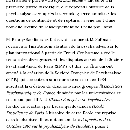
La troisième partie «
La saga lacanienne
» fait suite à la
première partie historique, elle reprend l’histoire de la
psychanalyse avec, après la seconde guerre mondiale, les
questions de continuité et de rupture, l’avènement d’une
nouvelle lecture de l’enseignement de Freud par Lacan.
M. Brody-Baudin nous fait savoir comment M. Safouan
revient sur l’institutionnalisation de la psychanalyse sur le
plan international à partir de Freud. Cet homme a été le
témoin des divergences et des disputes au sein de la Société
Psychanalytique de Paris (S.P.P.) et des conflits qui ont
amené à la création de la Société Française de Psychanalyse
(S.F.P.) qui connaîtra à son tour une scission en 1964
suscitant la création de deux nouveaux groupes
l’Association
Psychanalytique de France
dominée par les universitaires et
reconnue par l’IPA et
L’Ecole Française de Psychanalyse
fondée en réaction par Lacan, qui deviendra
l’Ecole
Freudienne de Paris
. L’histoire de cette Ecole est reprise
dans le chapitre III, et notamment la «
Proposition du 9
Octobre 1967
sur le
psychanalyste de l’Ecole
(5), posant