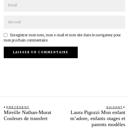
Enregistrer mon nom, mon e-mail et mon site dans le navigateur pour
mon prochain commentaire.
Navigation
PRÉCÉDENT
SUIVANT
Previous
N
Mireille Nathan-Murat
Laura Pigozzi Mon enfant
de
post:
po
Couleurs de transfert
m’adore, enfants otages et
l’article
parents modèles