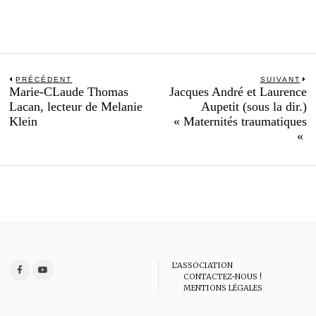
Navigation
PRÉCÉDENT
SUIVANT
Previous
N
Marie-CLaude Thomas
Jacques André et Laurence
de
post:
po
Lacan, lecteur de Melanie
Aupetit (sous la dir.)
l’article
Klein
« Maternités traumatiques
«
L’ASSOCIATION
CONTACTEZ-NOUS !
MENTIONS LÉGALES