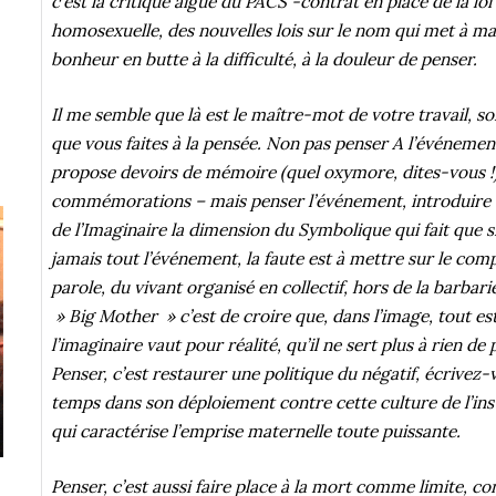
c’est la critique aigüe du PACS -contrat en place de la loi
homosexuelle, des nouvelles lois sur le nom qui met à mal l
bonheur en butte à la difficulté, à la douleur de penser.
Il me semble que là est le maître-mot de votre travail, so
que vous faites à la pensée. Non pas penser A l’événeme
propose devoirs de mémoire (quel oxymore, dites-vous !)
commémorations – mais penser l’événement, introduire d
de l’Imaginaire la dimension du Symbolique qui fait que 
jamais tout l’événement, la faute est à mettre sur le compt
parole, du vivant organisé en collectif, hors de la barba
» Big Mother » c’est de croire que, dans l’image, tout es
l’imaginaire vaut pour réalité, qu’il ne sert plus à rien de p
Penser, c’est restaurer une politique du négatif, écrivez-v
temps dans son déploiement contre cette culture de l’ins
qui caractérise l’emprise maternelle toute puissante.
Penser, c’est aussi faire place à la mort comme limite, co