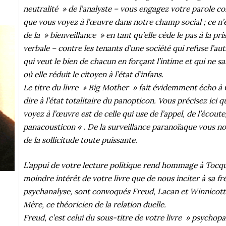
neutralité » de l’analyste – vous engagez votre parole c
que vous voyez à l’œuvre dans notre champ social ; ce n’e
de la » bienveillance » en tant qu’elle cède le pas à la pr
verbale – contre les tenants d’une société qui refuse l’aut
qui veut le bien de chacun en forçant l’intime et qui ne sa
où elle réduit le citoyen à l’état d’infans.
Le titre du livre » Big Mother » fait évidemment écho à O
dire à l’état totalitaire du panopticon. Vous précisez ici 
voyez à l’œuvre est de celle qui use de l’appel, de l’écout
panacousticon « . De la surveillance paranoïaque vous no
de la sollicitude toute puissante.
L’appui de votre lecture politique rend hommage à Tocquev
moindre intérêt de votre livre que de nous inciter à sa fr
psychanalyse, sont convoqués Freud, Lacan et Winnicott 
Mère, ce théoricien de la relation duelle.
Freud, c’est celui du sous-titre de votre livre » psychopa