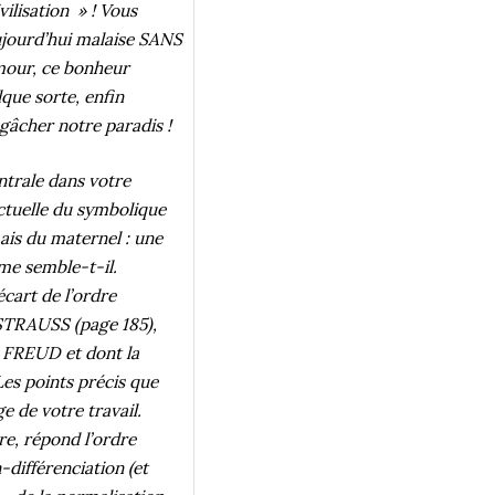
vilisation » ! Vous
 aujourd’hui malaise SANS
amour, ce bonheur
lque sorte, enfin
 gâcher notre paradis !
ntrale dans votre
 actuelle du symbolique
ais du maternel : une
me semble-t-il.
écart de l’ordre
-STRAUSS (page 185),
e FREUD et dont la
Les points précis que
 de votre travail.
re, répond l’ordre
-différenciation (et