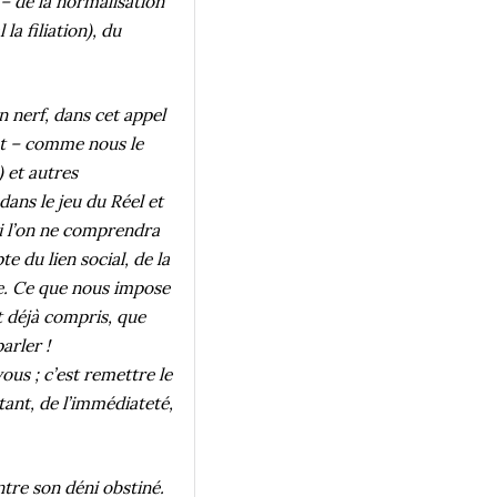
 – de la normalisation
a filiation), du
n nerf, dans cet appel
nt – comme nous le
 et autres
ans le jeu du Réel et
si l’on ne comprendra
e du lien social, de la
rie. Ce que nous impose
t déjà compris, que
arler !
ous ; c’est remettre le
tant, de l’immédiateté,
ntre son déni obstiné.