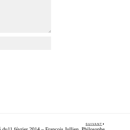
SUIVANT
Next
é du11 février 2014 – François Jullien, Philosophe