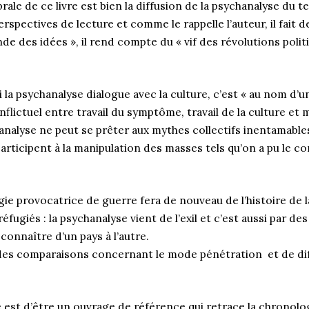
rale de ce livre est bien la diffusion de la psychanalyse du t
rspectives de lecture et comme le rappelle l’auteur, il fait d
de des idées », il rend compte du « vif des révolutions politi
i la psychanalyse dialogue avec la culture, c’est « au nom d’u
onflictuel entre travail du symptôme, travail de la culture et 
chanalyse ne peut se prêter aux mythes collectifs inentamable
participent à la manipulation des masses tels qu’on a pu le co
ogie provocatrice de guerre fera de nouveau de l’histoire de 
 réfugiés : la psychanalyse vient de l’exil et c’est aussi par d
 connaître d’un pays à l’autre.
 des comparaisons concernant le mode pénétration et de dif
e est d’être un ouvrage de référence qui retrace la chronologi