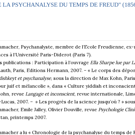
LA PSYCHANALYSE DU TEMPS DE FREUD" (1856
Samacher
, Psychanalyste, membre de l’Ecole Freudienne, ex-
es à l’Université Paris-Diderot (Paris 7).
 publications : Participation à l’ouvrage
Ella Sharpe lue par 
auth, Paris, Editions Hermann, 2007. – « Le corps des déport
dishkeyt et psychanalyse
, sous la direction de Max Kohn, Pari
r juif et mélancolie », dans « Culture yiddish et inconscient
ohn, revue
Langage et inconscient
, revue internationale, Lim
ucas, 2007. – » Les progrès de la science jusqu’où ? » sous
macher, Emile Jalley, Olivier Douville, revue
Psychologie Clin
tan, printemps 2007.
Samacher
a lu « Chronologie de la psychanalyse du temps de 