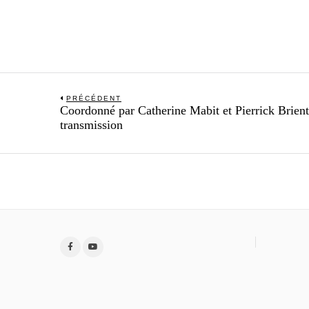
Navigation
PRÉCÉDENT
Previous
Coordonné par Catherine Mabit et Pierrick Brient
de
post:
transmission
l’article