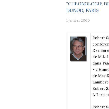
"CHRONOLOGIE DE 
DUNOD, PARIS
1 janvier 2000
Robert 
conférenc
Dernières
de M.L. L
dans
Yid
– « Humou
de Max K
Lambert-L
Robert Sa
L’Harmat
Robert 