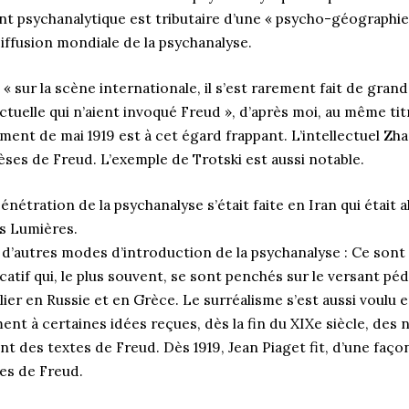
t psychanalytique est tributaire d’une « psycho-géographie 
iffusion mondiale de la psychanalyse.
« sur la scène internationale, il s’est rarement fait de gr
ctuelle qui n’aient invoqué Freud », d’après moi, au même titr
ment de mai 1919 est à cet égard frappant. L’intellectuel Z
ses de Freud. L’exemple de Trotski est aussi notable.
énétration de la psychanalyse s’était faite en Iran qui était 
es Lumières.
i d’autres modes d’introduction de la psychanalyse : Ce son
catif qui, le plus souvent, se sont penchés sur le versant p
lier en Russie et en Grèce. Le surréalisme s’est aussi voulu e
nt à certaines idées reçues, dès la fin du XIXe siècle, des
nt des textes de Freud. Dès 1919, Jean Piaget fit, d’une façon
es de Freud.