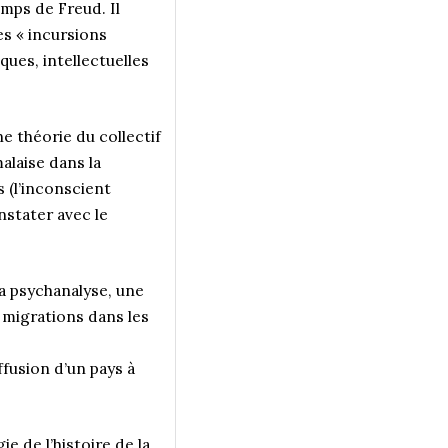
emps de Freud. Il
es « incursions
ques, intellectuelles
ne théorie du collectif
malaise dans la
s (l’inconscient
nstater avec le
la psychanalyse, une
es migrations dans les
fusion d’un pays à
e de l’histoire de la