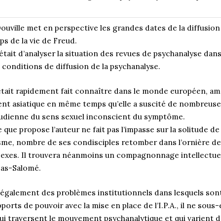
 Douville met en perspective les grandes dates de la diffusion
s de la vie de Freud.
était d’analyser la situation des revues de psychanalyse da
s conditions de diffusion de la psychanalyse.
s’était rapidement fait connaître dans le monde européen, am
ent asiatique en même temps qu’elle a suscité de nombreuse
reudienne du sens sexuel inconscient du symptôme.
 que propose l’auteur ne fait pas l’impasse sur la solitude de
me, nombre de ses condisciples retomber dans l’ornière de 
s sexes. Il trouvera néanmoins un compagnonnage intellectu
éas-Salomé.
également des problèmes institutionnels dans lesquels sont 
ports de pouvoir avec la mise en place de l’I.P.A., il ne sous
 traversent le mouvement psychanalytique et qui varient d’un