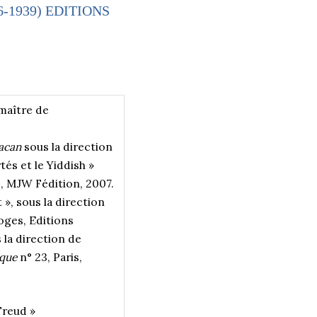
-1939) EDITIONS
maître de
Lacan
sous la direction
és et le Yiddish »
s, MJW Fédition, 2007.
 », sous la direction
oges, Editions
 la direction de
ique
n° 23, Paris,
Freud »