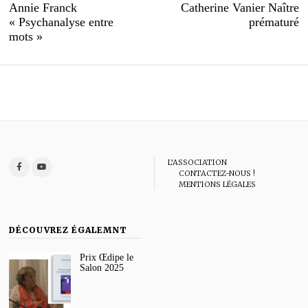
Previous
N
Annie Franck
Catherine Vanier Naître
de
post:
po
« Psychanalyse entre
prématuré
l’article
mots »
L’ASSOCIATION
CONTACTEZ-NOUS !
MENTIONS LÉGALES
DÉCOUVREZ ÉGALEMNT
Prix Œdipe le
Salon 2025