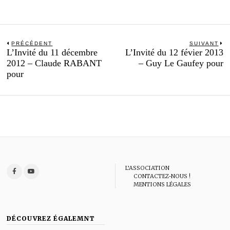
Navigation
PRÉCÉDENT
SUIVANT
Previous
N
L’Invité du 11 décembre
L’Invité du 12 févier 2013
de
post:
po
2012 – Claude RABANT
– Guy Le Gaufey pour
l’article
pour
L’ASSOCIATION
CONTACTEZ-NOUS !
MENTIONS LÉGALES
DÉCOUVREZ ÉGALEMNT