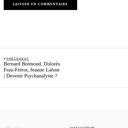
Navigation
PRÉCÉDENT
Previous
Bernard Brémond, Dolorès
de
post:
Frau-Frérot, Jeanne Lafont
l’article
| Devenir Psychanalyste ?
L’ASSOCIATION