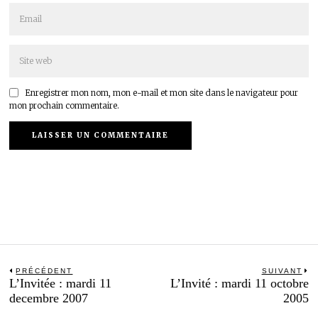
Enregistrer mon nom, mon e-mail et mon site dans le navigateur pour
mon prochain commentaire.
Navigation
PRÉCÉDENT
SUIVANT
Previous
N
L’Invitée : mardi 11
L’Invité : mardi 11 octobre
de
post:
po
decembre 2007
2005
l’article