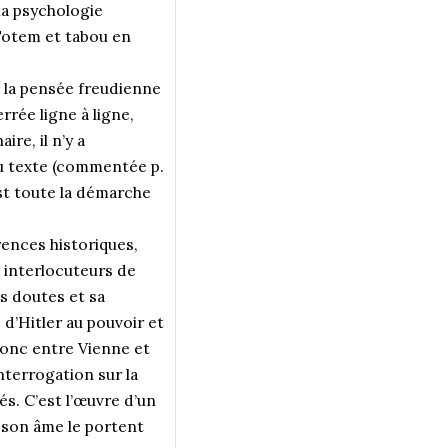
la psychologie
 Totem et tabou en
 la pensée freudienne
rée ligne à ligne,
re, il n’y a
du texte (commentée p.
est toute la démarche
rences historiques,
s interlocuteurs de
s doutes et sa
 d’Hitler au pouvoir et
donc entre Vienne et
nterrogation sur la
s. C’est l’œuvre d’un
t son âme le portent