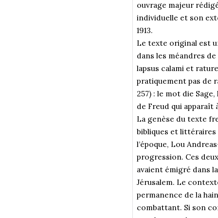
ouvrage majeur rédigé
individuelle et son e
1913.
Le texte original est
dans les méandres de s
lapsus calami et rature
pratiquement pas de ra
257) : le mot die Sage
de Freud qui apparaît à
La genèse du texte fre
bibliques et littérair
l’époque, Lou Andreas
progression. Ces deux 
avaient émigré dans l
Jérusalem. Le contexte
permanence de la haine
combattant. Si son cor