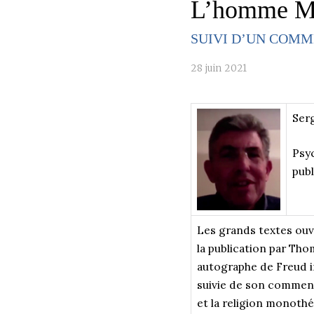
L’homme Mo
SUIVI D’UN COMM
28 juin 2021
Ser
Psyc
publ
Les grands textes ouv
la publication par Tho
autographe de Freud i
suivie de son comment
et la religion monothé