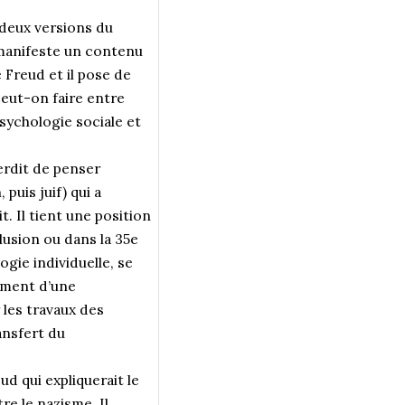
deux versions du
 manifeste un contenu
 Freud et il pose de
peut-on faire entre
 psychologie sociale et
erdit de penser
puis juif) qui a
. Il tient une position
llusion ou dans la 35e
ogie individuelle, se
dement d’une
 les travaux des
ransfert du
d qui expliquerait le
re le nazisme. Il