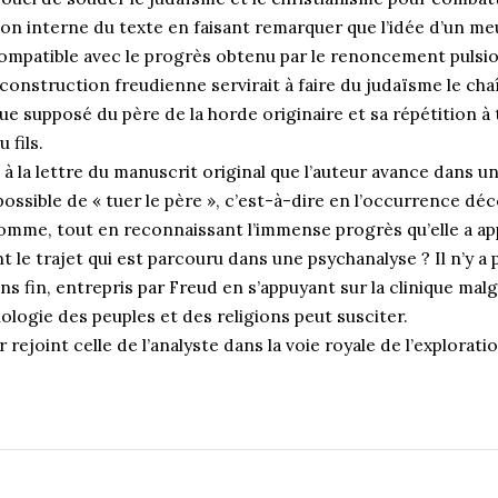
ion interne du texte en faisant remarquer que l’idée d’un m
compatible avec le progrès obtenu par le renoncement pulsi
La construction freudienne servirait à faire du judaïsme le 
ue supposé du père de la horde originaire et sa répétition à
 fils.
 à la lettre du manuscrit original que l’auteur avance dans un
possible de « tuer le père », c’est-à-dire en l’occurrence déc
mme, tout en reconnaissant l’immense progrès qu’elle a appor
 le trajet qui est parcouru dans une psychanalyse ? Il n’y a 
s fin, entrepris par Freud en s’appuyant sur la clinique mal
hologie des peuples et des religions peut susciter.
rejoint celle de l’analyste dans la voie royale de l’explorati