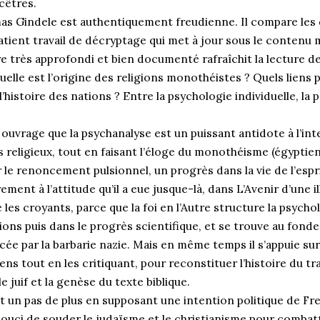
cêtres.
s Gindele est authentiquement freudienne. Il compare les 
atient travail de décryptage qui met à jour sous le contenu
 très approfondi et bien documenté rafraîchit la lecture de
uelle est l’origine des religions monothéistes ? Quels liens 
t l’histoire des nations ? Entre la psychologie individuelle, la
uvrage que la psychanalyse est un puissant antidote à l’int
religieux, tout en faisant l’éloge du monothéisme (égyptien, 
le renoncement pulsionnel, un progrès dans la vie de l’esprit
rement à l’attitude qu’il a eue jusque-là, dans L’Avenir d’une i
es croyants, parce que la foi en l’Autre structure la psychol
gions puis dans le progrès scientifique, et se trouve au fon
acée par la barbarie nazie. Mais en même temps il s’appuie sur
iens tout en les critiquant, pour reconstituer l’histoire du t
juif et la genèse du texte biblique.
it un pas de plus en supposant une intention politique de Freu
souci de souder le judaïsme et le christianisme pour combatt