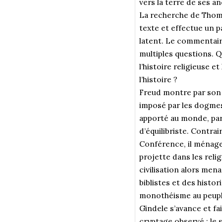
vers la terre de ses an
La recherche de Thoma
texte et effectue un p
latent. Le commentaire
multiples questions. Q
l’histoire religieuse e
l’histoire ?
Freud montre par son o
imposé par les dogmes 
apporté au monde, par 
d’équilibriste. Contrai
Conférence, il ménage l
projette dans les reli
civilisation alors men
biblistes et des histor
monothéisme au peuple 
Gindele s’avance et fa
cryptage observé : le 