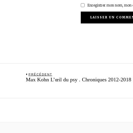
Enregistrer mon nom, mon e
Navigation
PRÉCÉDENT
Previous
Max Kohn L’œil du psy . Chroniques 2012-2018
de
post:
l’article