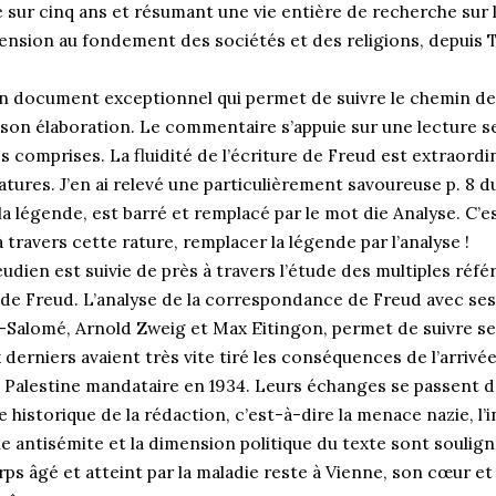
 sur cinq ans et résumant une vie entière de recherche sur 
xtension au fondement des sociétés et des religions, depuis
 un document exceptionnel qui permet de suivre le chemin de
on élaboration. Le commentaire s’appuie sur une lecture ser
s comprises. La fluidité de l’écriture de Freud est extraordinai
tures. J’en ai relevé une particulièrement savoureuse p. 8 
, la légende, est barré et remplacé par le mot die Analyse. C’
 travers cette rature, remplacer la légende par l’analyse !
udien est suivie de près à travers l’étude des multiples réfé
es de Freud. L’analyse de la correspondance de Freud avec se
-Salomé, Arnold Zweig et Max Eitingon, permet de suivre se
derniers avaient très vite tiré les conséquences de l’arrivée
a Palestine mandataire en 1934. Leurs échanges se passent 
 historique de la rédaction, c’est-à-dire la menace nazie, l’i
 antisémite et la dimension politique du texte sont souligné
ps âgé et atteint par la maladie reste à Vienne, son cœur e