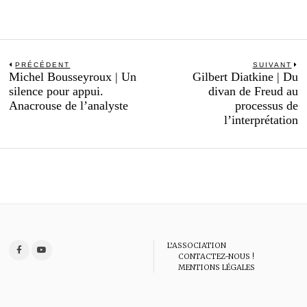
Navigation
PRÉCÉDENT
SUIVANT
Previous
N
Michel Bousseyroux | Un
Gilbert Diatkine | Du
de
post:
po
silence pour appui.
divan de Freud au
l’article
Anacrouse de l’analyste
processus de
l’interprétation
L’ASSOCIATION
CONTACTEZ-NOUS !
MENTIONS LÉGALES