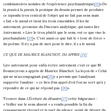
combinatoires nodales de l’expérience psychanalytique
[22]
».De
la
praxis
à la
poesis
, la pratique du dessin permet de produire
ce
topos
du trou central de l’objet qui ne fait pas sens mais
« fait » le nœud et tient les trois ensembles. Il les lie
autrement, prouesse du Discours analytique, qui saura lire
Autrement. « Lire le trou plutôt que le sens, est ce que vise le
psychanalyste
[23]
». C’est aussi ce que fait le « tour de force »
du poème. Il n’y a pas de mot pour le dire, il y a le nœud.
CE QUE DE MAURICE BLANCHOT, J’AI APPRIS
[24]
Lire autrement pour enfin écrire autrement c’est ce que M.
Bousseyroux a appris de Maurice Blanchot. La leçon de « Celui
qui ne m’accompagnait pas
[25]
» a permis que l’analysant
supporte l’analyse : « ce lieu d’un appel d’où l’on ne sort qu’à y
répondre de ce qui ne répond pas.
[26]
».
Trouver dans
L’Écriture du désastre
[27]
cette fulgurance :
« Veiller sur le sens absent » a rendu possible la fin du
ressassement éternel et la part du silence, point de départ du