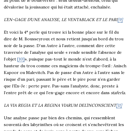
au point de le bouleverser : sens dessus-dessous, celui qui
dévalorise la jouissance qui lui était attaché, enchaînée.
L’EN-GAGE D’UNE ANALYSE, LE VENTABLACK ET LE PARI
[9]
Et voici la 4° perle qui trouve ici la bonne place sur le fil du
dire de M. Bousseyroux et nous retient jusqu’au bord du trou
noir de la passe. D’un Autre à l’autre, comment dire cette
traversée de l’analyse qui seule « rende sensible l’absence de
l’objet
[10]
», puisque pas-tout le monde n’est d’abord, à la
hauteur du trou comme ces magiciens du trompe-l’œil : Anisch
Kapoor ou Malevitch. Pas de passe d’un Autre à l’autre sans le
risque d’un pari, passant le père et le pire pour n’en garder
que l’En-Je : perte pure. Pas-sans l’analyste, donc, preste à
l’entre prêt de ce qui l’en-gage encore et encore dans
staferla.
LA
VIA REGIA
ET LA
REGINA VIARUM
DEL’INCONSCIENT
[11]
Une analyse passe par bien des chemins, qui ressemblent
souventà des labyrinthes où se croisent et s’enchevêtrent les