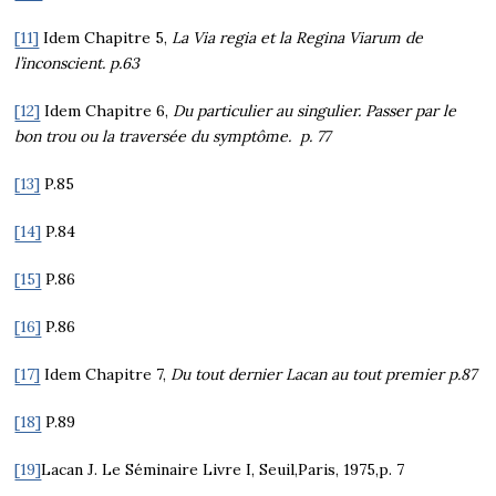
[11]
Idem Chapitre 5,
La
Via regia
et la
Regina Viarum
de
l’inconscient. p.63
[12]
Idem Chapitre 6,
Du particulier au singulier. Passer par le
bon trou ou la traversée du symptôme. p. 77
[13]
P.85
[14]
P.84
[15]
P.86
[16]
P.86
[17]
Idem Chapitre 7,
Du tout dernier Lacan au tout premier p.87
[18]
P.89
[19]
Lacan J. Le Séminaire Livre I, Seuil,Paris, 1975,p. 7