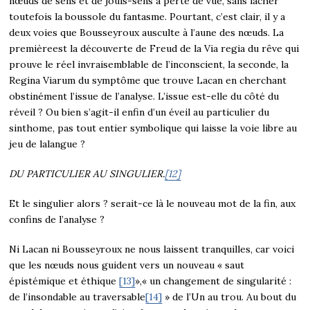
nœuds de sens et de jouis-sens à perte de vue, sans lâcher
toutefois la boussole du fantasme. Pourtant, c’est clair, il y a
deux voies que Bousseyroux ausculte à l’aune des nœuds. La
premièreest la découverte de Freud de la Via regia du rêve qui
prouve le réel invraisemblable de l’inconscient, la seconde, la
Regina Viarum du symptôme que trouve Lacan en cherchant
obstinément l’issue de l’analyse. L’issue est-elle du côté du
réveil ? Ou bien s’agit-il enfin d’un éveil au particulier du
sinthome, pas tout entier symbolique qui laisse la voie libre au
jeu de lalangue ?
DU PARTICULIER AU SINGULIER.
[12]
Et le singulier alors ? serait-ce là le nouveau mot de la fin, aux
confins de l’analyse ?
Ni Lacan ni Bousseyroux ne nous laissent tranquilles, car voici
que les nœuds nous guident vers un nouveau « saut
épistémique et éthique
[13]
»,« un changement de singularité :
de l’insondable au traversable
[14]
» de l’Un au trou. Au bout du