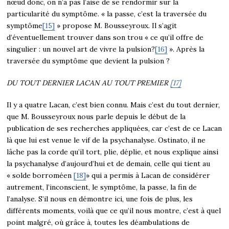
nœud donc, on n’a pas l’aise de se rendormir sur la
particularité du symptôme. « la passe, c’est la traversée du
symptôme
[15]
» propose M. Bousseyroux. Il s’agit
d’éventuellement trouver dans son trou « ce qu’il offre de
singulier : un nouvel art de vivre la pulsion?
[16]
». Après la
traversée du symptôme que devient la pulsion ?
DU TOUT DERNIER LACAN AU TOUT PREMIER
[17]
Il y a quatre Lacan, c’est bien connu. Mais c’est du tout dernier,
que M. Bousseyroux nous parle depuis le début de la
publication de ses recherches appliquées, car c’est de ce Lacan
là que lui est venue le vif de la psychanalyse. Ostinato, il ne
lâche pas la corde qu’il tort, plie, déplie, et nous explique ainsi
la psychanalyse d’aujourd’hui et de demain, celle qui tient au
« solde borroméen
[18]
» qui a permis à Lacan de considérer
autrement, l’inconscient, le symptôme, la passe, la fin de
l’analyse. S’il nous en démontre ici, une fois de plus, les
différents moments, voilà que ce qu’il nous montre, c’est à quel
point malgré, où grâce à, toutes les déambulations de