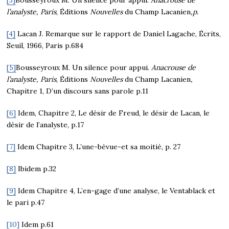
[3]
Bousseyroux M. Un silence pour appui.
Anacrouse de
l’analyste, Paris
, Éditions
Nouvelles
du Champ Lacanien
,p.
[4]
Lacan J. Remarque sur le rapport de Daniel Lagache, Écrits,
Seuil, 1966, Paris p.684
[5]
Bousseyroux M. Un silence pour appui.
Anacrouse de
l’analyste, Paris
, Éditions
Nouvelles
du Champ Lacanien
,
Chapitre 1, D’un discours sans parole p.11
[6]
Idem, Chapitre 2, Le désir de Freud, le désir de Lacan, le
désir de l’analyste, p.17
[7]
Idem Chapitre 3, L’une-bévue-et sa moitié, p. 27
[8]
Ibidem p.32
[9]
Idem Chapitre 4, L’en-gage d’une analyse, le Ventablack et
le pari p.47
[10]
Idem p.61