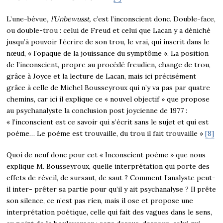
L’une-bévue
, l’Unbewusst,
c’est l’inconscient donc
.
Double-face,
ou double-trou : celui de Freud et celui que Lacan y a déniché
jusqu’à pouvoir l’écrire de son trou, le vrai, qui inscrit dans le
nœud, « l’opaque de la jouissance du symptôme ». La position
de l’inconscient, propre au procédé freudien, change de trou,
grâce à Joyce et la lecture de Lacan, mais ici précisément
grâce à celle de Michel Bousseyroux qui n’y va pas par quatre
chemins, car ici il explique ce « nouvel objectif » que propose
au psychanalyste la conclusion post joycienne de 1977 :
« l’inconscient est ce savoir qui s’écrit sans le sujet et qui est
poème… Le poème est trouvaille, du trou il fait trouvaille »
[8]
Quoi de neuf donc pour cet « Inconscient poème » que nous
explique M. Bousseyroux, quelle interprétation qui porte des
effets de réveil, de sursaut, de saut ? Comment l’analyste peut-
il inter- prêter sa partie pour qu’il y ait psychanalyse ? Il prête
son silence, ce n’est pas rien, mais il ose et propose une
interprétation poétique, celle qui fait des vagues dans le sens,