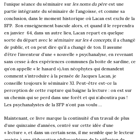
l’unique séance du séminaire sur
les noms du père
est une
partie intégrante du séminaire de l’angoisse, et comme sa
conclusion, dans le moment historique où Lacan est exclu de la
SFP. Son enseignement bascule alors, et quand il le reprendra
en janvier 64, dans un autre lieu, Lacan repart en quelque
sorte du départ avec le
séminaire sur les 4 concepts
, il a changé
de public, et on peut dire qu’il a changé de ton. Il assume
d’être l’inventeur d’une « nouvelle » psychanalyse, en revenant
sans cesse à des expériences communes (la boite de sardine, ce
qu’on appelle « le hasard »).
Aux néophytes qui demandent
comment s’introduire à la pensée de Jacques Lacan, je
conseille toujours le séminaire XI. Peut-être est-ce la
perception de cette rupture qui baigne la lecture : on est sur
un chemin qui se perd dans une forêt et qui n’aboutira pas !
Les psychanalystes de la SFP n’ont pas voulu …
Maintenant, ce livre marque la continuité d’un travail de plus
d’une quinzaine d’années, centré sur cette idée d’une
« lecture », et dans un certain sens, il me semble que le lecteur
assiste à une élaboration philosophique de la réflexion de