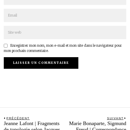
Enregistrer mon nom, mon e-mail et mon site dans le navigateur pour
mon prochain commentaire.
Navigation
PRÉCÉDENT
SUIVANT
Previous
N
Jeanne Lafont | Fragments
Marie Bonaparte, Sigmund
de
post:
po
de topologie selon Jacques
Freud | Correspondance