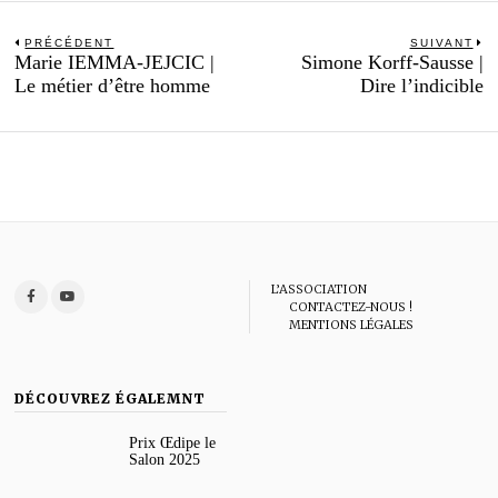
Navigation
PRÉCÉDENT
SUIVANT
Previous
N
Marie IEMMA-JEJCIC |
Simone Korff-Sausse |
de
post:
po
Le métier d’être homme
Dire l’indicible
l’article
L’ASSOCIATION
CONTACTEZ-NOUS !
MENTIONS LÉGALES
DÉCOUVREZ ÉGALEMNT
Prix Œdipe le
Salon 2025