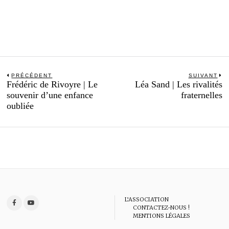
Navigation
PRÉCÉDENT
SUIVANT
Previous
N
Frédéric de Rivoyre | Le
Léa Sand | Les rivalités
de
post:
po
souvenir d’une enfance
fraternelles
l’article
oubliée
L’ASSOCIATION
CONTACTEZ-NOUS !
MENTIONS LÉGALES