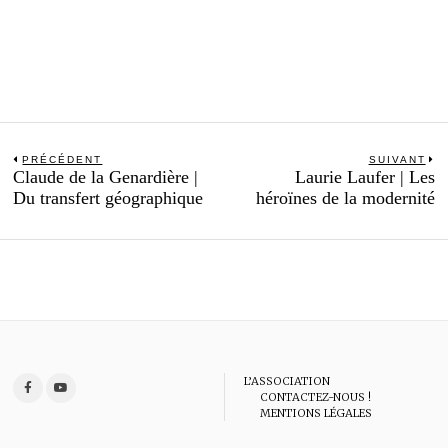
Navigation
PRÉCÉDENT
SUIVANT
Previous
N
Claude de la Genardière |
Laurie Laufer | Les
de
post:
po
Du transfert géographique
héroïnes de la modernité
l’article
L’ASSOCIATION
CONTACTEZ-NOUS !
MENTIONS LÉGALES