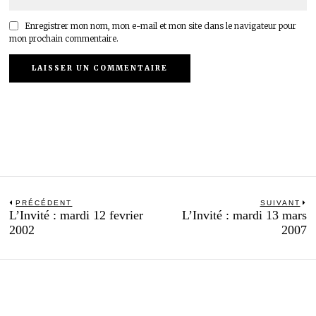
Enregistrer mon nom, mon e-mail et mon site dans le navigateur pour
mon prochain commentaire.
Navigation
PRÉCÉDENT
SUIVANT
Previous
N
L’Invité : mardi 12 fevrier
L’Invité : mardi 13 mars
de
post:
po
2002
2007
l’article