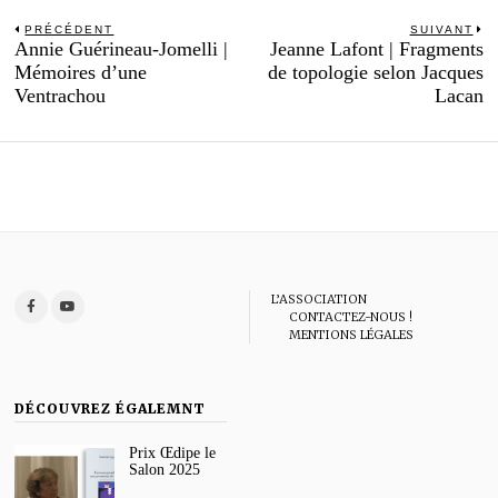
Navigation
PRÉCÉDENT
SUIVANT
Previous
N
Annie Guérineau-Jomelli |
Jeanne Lafont | Fragments
de
post:
po
Mémoires d’une
de topologie selon Jacques
l’article
Ventrachou
Lacan
L’ASSOCIATION
CONTACTEZ-NOUS !
MENTIONS LÉGALES
DÉCOUVREZ ÉGALEMNT
Prix Œdipe le
Salon 2025