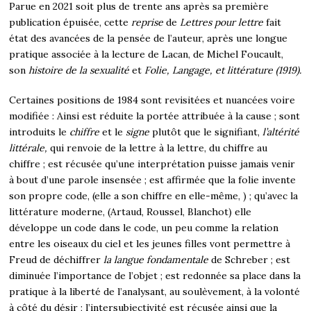
Parue en 2021 soit plus de trente ans après sa première
publication épuisée, cette
reprise
de
Lettres pour lettre
fait
état des avancées de la pensée de l’auteur, après une longue
pratique associée à la lecture de Lacan, de Michel Foucault,
son
histoire de la sexualité
et
Folie, Langage, et littérature (1919).
Certaines positions de 1984 sont revisitées et nuancées voire
modifiée : Ainsi est réduite la portée attribuée à la cause ; sont
introduits le
chiffre
et le
signe
plutôt que le signifiant,
l’altérité
littérale,
qui renvoie de la lettre à la lettre, du chiffre au
chiffre ; est récusée qu’une interprétation puisse jamais venir
à bout d’une parole insensée ; est affirmée que la folie invente
son propre code, (elle a son chiffre en elle-même, ) ; qu’avec la
littérature moderne, (Artaud, Roussel, Blanchot) elle
développe un code dans le code, un peu comme la relation
entre les oiseaux du ciel et les jeunes filles vont permettre à
Freud de déchiffrer
la langue fondamentale
de Schreber ; est
diminuée l’importance de l’objet ; est redonnée sa place dans la
pratique à la liberté de l’analysant, au soulèvement, à la volonté
à côté du désir ; l’intersubjectivité est récusée ainsi que la