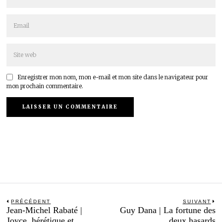
Enregistrer mon nom, mon e-mail et mon site dans le navigateur pour
mon prochain commentaire.
Navigation
PRÉCÉDENT
SUIVANT
Previous
N
Jean-Michel Rabaté |
Guy Dana | La fortune des
de
post:
po
Joyce, hérétique et
deux hasards