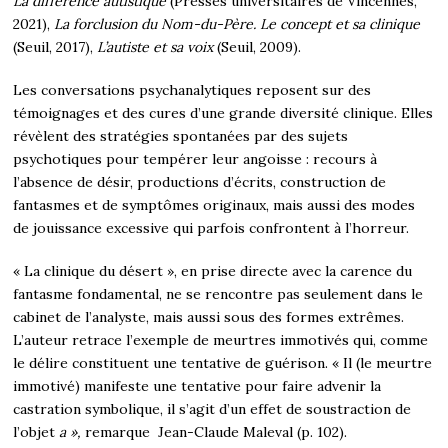
La différence autistique
(Presses universitaires de Vincennes,
2021),
La forclusion du Nom-du-Père. Le concept et sa clinique
(Seuil, 2017),
L’autiste et sa voix
(Seuil, 2009).
Les conversations psychanalytiques reposent sur des
témoignages et des cures d’une grande diversité clinique. Elles
révèlent des stratégies spontanées par des sujets
psychotiques pour tempérer leur angoisse : recours à
l’absence de désir, productions d’écrits, construction de
fantasmes et de symptômes originaux, mais aussi des modes
de jouissance excessive qui parfois confrontent à l’horreur.
« La clinique du désert », en prise directe avec la carence du
fantasme fondamental, ne se rencontre pas seulement dans le
cabinet de l’analyste, mais aussi sous des formes extrêmes.
L’auteur retrace l’exemple de meurtres immotivés qui, comme
le délire constituent une tentative de guérison. « Il (le meurtre
immotivé) manifeste une tentative pour faire advenir la
castration symbolique, il s’agit d’un effet de soustraction de
l’objet
a »,
remarque
Jean-Claude Maleval (p. 102).