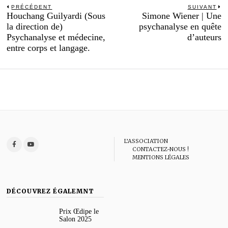
Navigation
PRÉCÉDENT
SUIVANT
Previous
N
Houchang Guilyardi (Sous
Simone Wiener | Une
de
post:
po
la direction de)
psychanalyse en quête
l’article
Psychanalyse et médecine,
d’auteurs
entre corps et langage.
L’ASSOCIATION
CONTACTEZ-NOUS !
MENTIONS LÉGALES
DÉCOUVREZ ÉGALEMNT
Prix Œdipe le
Salon 2025