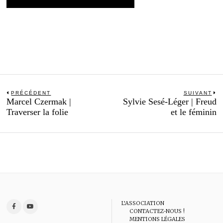
Navigation
PRÉCÉDENT
SUIVANT
Previous
N
Marcel Czermak |
Sylvie Sesé-Léger | Freud
de
post:
po
Traverser la folie
et le féminin
l’article
L’ASSOCIATION
CONTACTEZ-NOUS !
MENTIONS LÉGALES