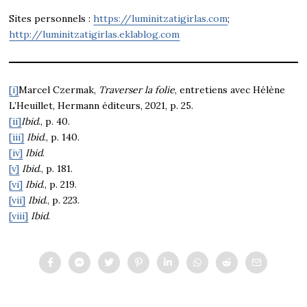
Sites personnels :
https://luminitzatigirlas.com
;
http://luminitzatigirlas.eklablog.com
[i]
Marcel Czermak,
Traverser la folie
, entretiens avec Hélène
L’Heuillet, Hermann éditeurs, 2021, p. 25.
[ii]
Ibid
., p. 40.
[iii]
Ibid
., p. 140.
[iv]
Ibid
.
[v]
Ibid
., p. 181.
[vi]
Ibid
., p. 219.
[vii]
Ibid
., p. 223.
[viii]
Ibid
.