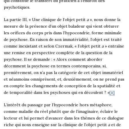
qui constitue le transfert du praticien à l’endroit des
psychotiques.
La partie III, « Une clinique de l’objet petit
a
», nous donne la
mesure de la présence d’un objet baladeur qui vient obturer
les orifices du corps pris dans l’hypocondrie, forme minimale
de psychose. En raison de son immatérialité, l’objet est traité
comme inexistant et selon Czermak, « l’objet petit
a
» entraîne
une remise en perspective complète de la question de la
psychose. Il se demande : « Alors comment aborder
décemment la psychose en termes contemporains, si,
premièrement, on n’a pas la catégorie de cet objet immatériel
et néanmoins omniprésent, et, deuxièmement, on ne prend pas
en compte les changements de conception de la spatialité et
de temporalité dans les psychoses qui en découlent ? »
[ii]
L’intérêt du passage par l’hypocondrie hors métaphore,
comme maladie du réel plutôt que de l’imaginaire, éclaire le
lecteur et lui permet d’avancer dans les thèmes de ce dialogue
riche qui nous enseigne sur la clinique de l’objet petit
a
et de