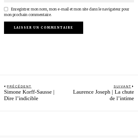
Enregistrer mon nom, mon e-mail et mon site dans le navigateur pour
mon prochain commentaire.
Navigation
PRÉCÉDENT
SUIVANT
Previous
N
Simone Korff-Sausse |
Laurence Joseph | La chute
de
post:
po
Dire l’indicible
de l’intime
l’article