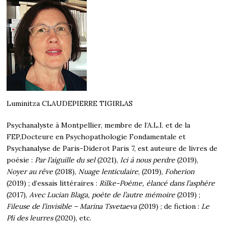
Luminitza CLAUDEPIERRE TIGIRLAS
Psychanalyste à Montpellier, membre de l’A.L.I. et de la
FEP,Docteure en Psychopathologie Fondamentale et
Psychanalyse de Paris-Diderot Paris 7, est auteure de livres de
poésie :
Par l’aiguille du sel
(2021),
Ici à nous perdre
(2019),
Noyer au rêve
(2018),
Nuage lenticulaire
, (2019),
Foherion
(2019) ; d’essais littéraires :
Rilke-Poème, élancé dans l’asphère
(2017),
Avec Lucian Blaga, poète de l’autre mémoire
(2019) ;
Fileuse de l’invisible – Marina Tsvetaeva
(2019) ; de fiction :
Le
Pli des leurres
(2020), etc.