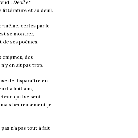
reud :
Deuil et
littérature et au deuil.
lle-même, certes par le
est se montrer,
nt de ses poèmes.
es énigmes, des
n’y en ait pas trop.
use de disparaître en
urt à huit ans,
teur, qu’il se sent
e, mais heureusement je
 pas n’a pas tout à fait