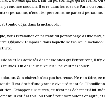
livre,
L’Homme qui dort
, sur un personnage qui se retire. Un 
s, y renonce soudain. Il erre dans les rues de Paris ou som
ontrer personne, n’écouter personne, ne parler à personne.
 est tombé déjà, dans la mélancolie.
que, vous l’examinez en partant du personnage d’Oblomov, 
titre
Oblomov
. L’impasse dans laquelle se trouve le mélancol
ctivité.
sions et les activités des personnes qui l’entourent, il n’y 
ns inutiles. Ou des jeux auxquels il ne veut pas jouer.
 solution. Son oisiveté n’est pas heureuse. Ne rien faire, ce 
sentir. Il est doté d’une grande vivacité mentale. Il bouillon
ait rien. Echapper aux autres, ce n’est pas échapper à lui-mê
ment. Il est à la fois, ou tour à tour somnolent et agité, et