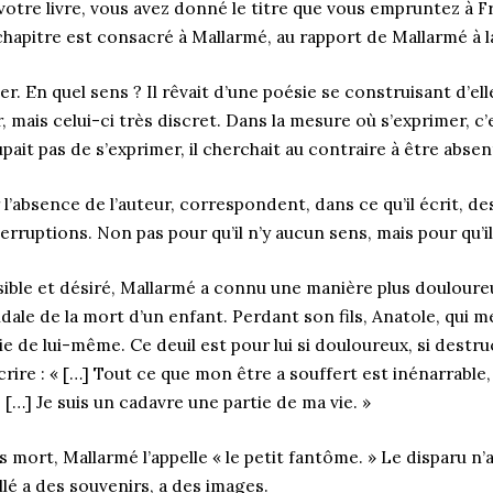
 votre livre, vous avez donné le titre que vous empruntez à F
chapitre est consacré à Mallarmé, au rapport de Mallarmé à la 
er. En quel sens ? Il rêvait d’une poésie se construisant d’e
 mais celui-ci très discret. Dans la mesure où s’exprimer, c’
ait pas de s’exprimer, il cherchait au contraire à être abse
 l’absence de l’auteur, correspondent, dans ce qu’il écrit, d
ruptions. Non pas pour qu’il n’y aucun sens, mais pour qu’il 
aisible et désiré, Mallarmé a connu une manière plus douloure
ndale de la mort d’un enfant. Perdant son fils, Anatole, qui me
 de lui-même. Ce deuil est pour lui si douloureux, si destruc
écrire : « […] Tout ce que mon être a souffert est inénarrabl
[…] Je suis un cadavre une partie de ma vie. »
ls mort, Mallarmé l’appelle « le petit fantôme. » Le disparu n’a
llé a des souvenirs, a des images.