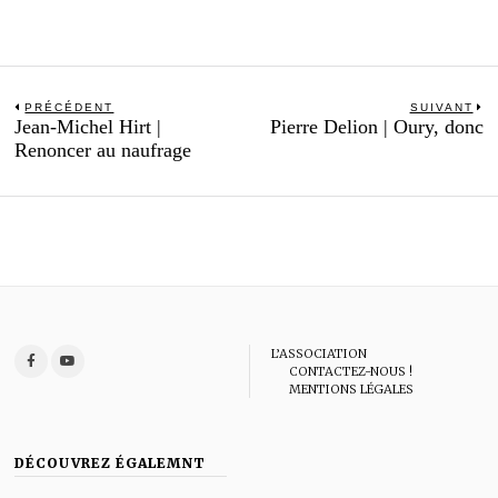
Navigation
PRÉCÉDENT
SUIVANT
Previous
N
Jean-Michel Hirt |
Pierre Delion | Oury, donc
de
post:
po
Renoncer au naufrage
l’article
L’ASSOCIATION
CONTACTEZ-NOUS !
MENTIONS LÉGALES
DÉCOUVREZ ÉGALEMNT