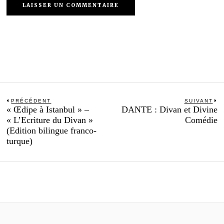
Navigation
PRÉCÉDENT
SUIVANT
Previous
N
« Œdipe à Istanbul » –
DANTE : Divan et Divine
de
post:
po
« L’Ecriture du Divan »
Comédie
l’article
(Edition bilingue franco-
turque)