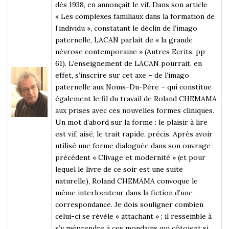
dès 1938, en annonçait le vif. Dans son article
« Les complexes familiaux dans la formation de
l’individu », constatant le déclin de l’imago
paternelle, LACAN parlait de « la grande
névrose contemporaine » (Autres Ecrits, pp
61). L’enseignement de LACAN pourrait, en
effet, s’inscrire sur cet axe – de l’imago
paternelle aux Noms-Du-Père – qui constitue
également le fil du travail de Roland CHEMAMA
aux prises avec ces nouvelles formes cliniques.
Un mot d’abord sur la forme : le plaisir à lire
est vif, aisé, le trait rapide, précis. Après avoir
utilisé une forme dialoguée dans son ouvrage
précédent « Clivage et modernité » (et pour
lequel le livre de ce soir est une suite
naturelle), Roland CHEMAMA convoque le
même interlocuteur dans la fiction d’une
correspondance. Je dois souligner combien
celui-ci se révèle « attachant » ; il ressemble à
s’y méprendre à ces mondains qui côtoient si