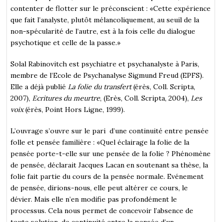
contenter de flotter sur le préconscient : «Cette expérience
que fait l’analyste, plutôt mélancoliquement, au seuil de la
non-spécularité de l’autre, est à la fois celle du dialogue
psychotique et celle de la passe.»
Solal Rabinovitch est psychiatre et psychanalyste à Paris,
membre de l’Ecole de Psychanalyse Sigmund Freud (EPFS).
Elle a déjà publié
La folie du transfert
(érès, Coll. Scripta,
2007),
Ecritures du meurtre
, (Erès, Coll. Scripta, 2004),
Les
voix
(érès, Point Hors Ligne, 1999).
L’ouvrage s’ouvre sur le pari d’une continuité entre pensée
folle et pensée familière : «Quel éclairage la folie de la
pensée porte-t-elle sur une pensée de la folie ? Phénomène
de pensée, déclarait Jacques Lacan en soutenant sa thèse, la
folie fait partie du cours de la pensée normale. Evénement
de pensée, dirions-nous, elle peut altérer ce cours, le
dévier. Mais elle n’en modifie pas profondément le
processus. Cela nous permet de concevoir l’absence de
toute solution, de continuité entre la pensée d’un