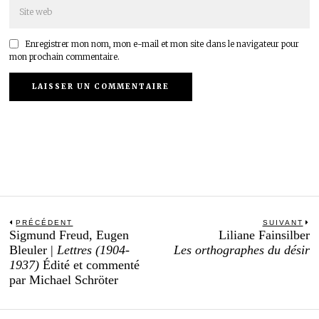
Enregistrer mon nom, mon e-mail et mon site dans le navigateur pour
mon prochain commentaire.
Navigation
PRÉCÉDENT
SUIVANT
Previous
N
Sigmund Freud, Eugen
Liliane Fainsilber
de
post:
po
Bleuler |
Lettres (1904-
Les orthographes du désir
l’article
1937)
Édité et commenté
par Michael Schröter