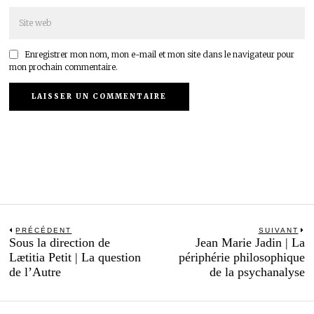
Enregistrer mon nom, mon e-mail et mon site dans le navigateur pour
mon prochain commentaire.
Navigation
PRÉCÉDENT
SUIVANT
Previous
N
Sous la direction de
Jean Marie Jadin | La
de
post:
po
Lætitia Petit | La question
périphérie philosophique
l’article
de l’Autre
de la psychanalyse