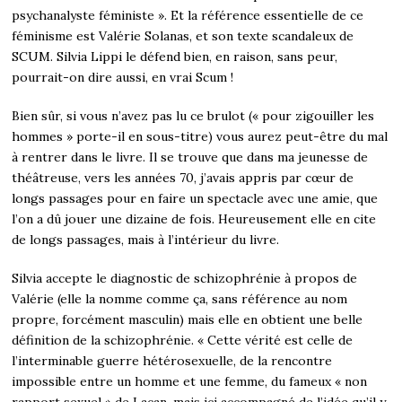
psychanalyste féministe ». Et la référence essentielle de ce
féminisme est Valérie Solanas, et son texte scandaleux de
SCUM. Silvia Lippi le défend bien, en raison, sans peur,
pourrait-on dire aussi, en vrai Scum !
Bien sûr, si vous n’avez pas lu ce brulot (« pour zigouiller les
hommes » porte-il en sous-titre) vous aurez peut-être du mal
à rentrer dans le livre. Il se trouve que dans ma jeunesse de
théâtreuse, vers les années 70, j’avais appris par cœur de
longs passages pour en faire un spectacle avec une amie, que
l’on a dû jouer une dizaine de fois. Heureusement elle en cite
de longs passages, mais à l’intérieur du livre.
Silvia accepte le diagnostic de schizophrénie à propos de
Valérie (elle la nomme comme ça, sans référence au nom
propre, forcément masculin) mais elle en obtient une belle
définition de la schizophrénie. « Cette vérité est celle de
l’interminable guerre hétérosexuelle, de la rencontre
impossible entre un homme et une femme, du fameux « non
rapport sexuel » de Lacan, mais ici accompagné de l’idée qu’il y