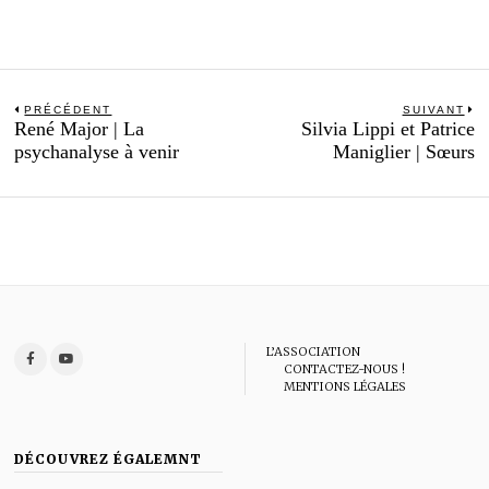
Navigation
PRÉCÉDENT
SUIVANT
Previous
N
René Major | La
Silvia Lippi et Patrice
de
post:
po
psychanalyse à venir
Maniglier | Sœurs
l’article
L’ASSOCIATION
CONTACTEZ-NOUS !
MENTIONS LÉGALES
DÉCOUVREZ ÉGALEMNT