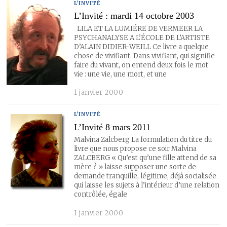
L'INVITÉ
L’Invité : mardi 14 octobre 2003
LILA ET LA LUMIÉRE DE VERMEER LA
PSYCHANALYSE A L’ÉCOLE DE L’ARTISTE
D’ALAIN DIDIER-WEILL Ce livre a quelque
chose de vivifiant. Dans vivifiant, qui signifie
faire du vivant, on entend deux fois le mot
vie : une vie, une mort, et une
1 janvier 2000
L'INVITÉ
L’Invité 8 mars 2011
Malvina Zalcberg La formulation du titre du
livre que nous propose ce soir Malvina
ZALCBERG « Qu’est qu’une fille attend de sa
mère ? » laisse supposer une sorte de
demande tranquille, légitime, déjà socialisée
qui laisse les sujets à l’intérieur d’une relation
contrôlée, égale
1 janvier 2000