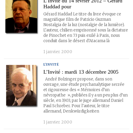
L’Invité du 14 février 2012 – Gérard
Haddad pour
Gérard Haddad Le titre du livre évoque ce
magnifique film de Patricio Guzman
Nostalgia de la luz (nostalgie de la lumière).
L’auteur, chilien emprisonné sous la dictature
de Pinochet en 73 puis exilé à Paris, nous
conduit dans le désert d’Atacama là
1 janvier 2000
L'INVITÉ
L’Invité : mardi 13 décembre 2005
André Bolzinger propose, dans son
ouvrage, une étude psychanalytique serrée
et rigoureuse des « Mémoires d’un
névropathe », publiées il y a un peu plus d’un
siècle, en 1903, par le juge allemand Daniel
Paul Schreber. Pour l’auteur, le titre
allemand, Denkwürdigkeiten
1 janvier 2000