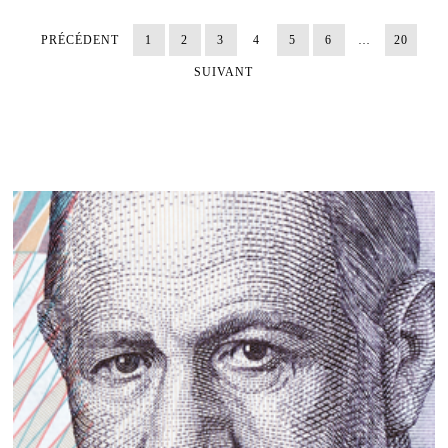
PRÉCÉDENT
1
2
3
4
5
6
…
20
SUIVANT