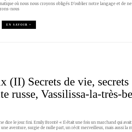
smatique où nous nous croyons obligés D'oublier notre langage et de ne
derons-nous
EN SAVOIR +
 (II) Secrets de vie, secrets
e russe, Vassilissa-la-très-be
e dire le jour fini. Emily Brontë « Il était une fois un marchand qui avai
st une aventure, surgie de nulle part, un récit merveilleux, mais aussi la 