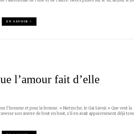
 l’autonomie de l’une et de l’autre. Notes prises sur le vif, au jour le jo
EN SAVOIR +
e l’amour fait d’elle
r l'homme et pour la femme. » Nietzsche, le Gai Savoir « Que veut la
traverse son œuvre de bout en bout, s'il en avait apparemment déjà trou