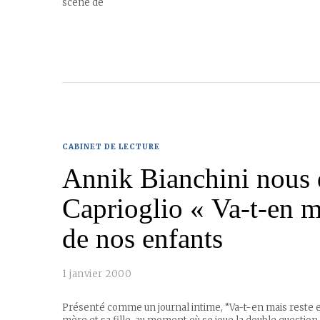
scène de
CABINET DE LECTURE
Annik Bianchini nous 
Caprioglio « Va-t-en m
de nos enfants
1 janvier 2000
Présenté comme un journal intime, “Va-t-en mais reste e