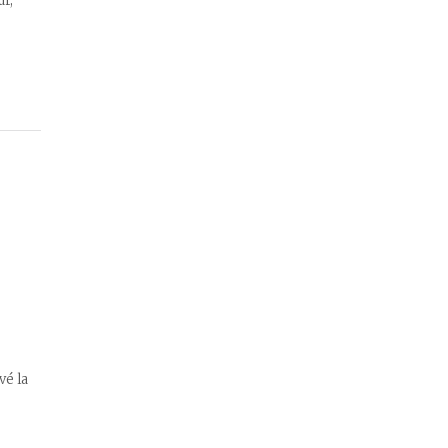
ur,
vé la