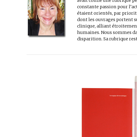
avait confié une rubrique p
constante passion pour l’act
étaient orientés, par priori
dont les ouvrages portent su
clinique, alliant étroitemen
humaines. Nous sommes dan
disparition. Sa rubrique rest