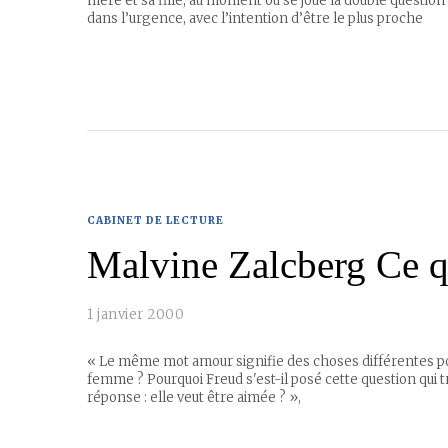
mère et sa fille, au moment où se joue la double question de
dans l’urgence, avec l’intention d’être le plus proche
CABINET DE LECTURE
Malvine Zalcberg Ce qu
1 janvier 2000
« Le même mot amour signifie des choses différentes pou
femme ? Pourquoi Freud s'est-il posé cette question qui 
réponse : elle veut être aimée ? »,