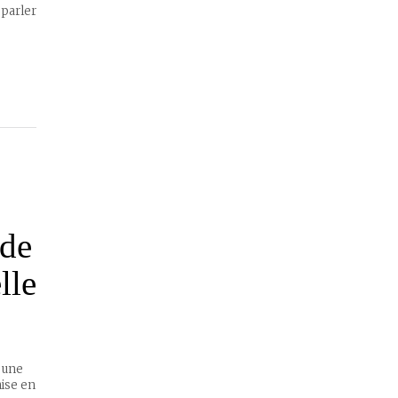
 parler
 de
lle
t une
mise en